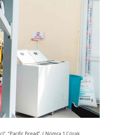
i”, “Pacific Bread”, ( Nömrə 1 Çörək