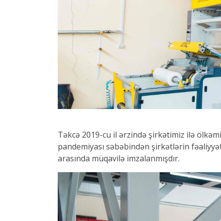
Təkcə 2019-cu il ərzində şirkətimiz ilə ölkəm
pandemiyası səbəbindən şirkətlərin fəaliyyəti
arasında müqavilə imzalanmışdır.