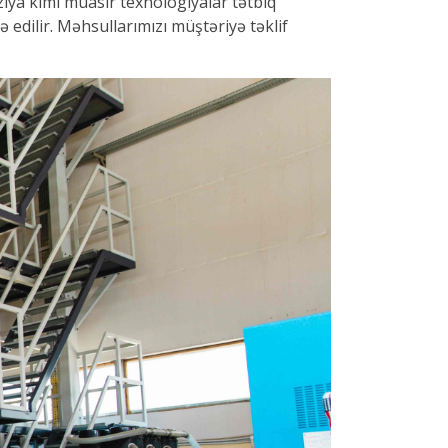
iya kimi müasir texnologiyalar tətbiq
edilir. Məhsullarımızı müştəriyə təklif