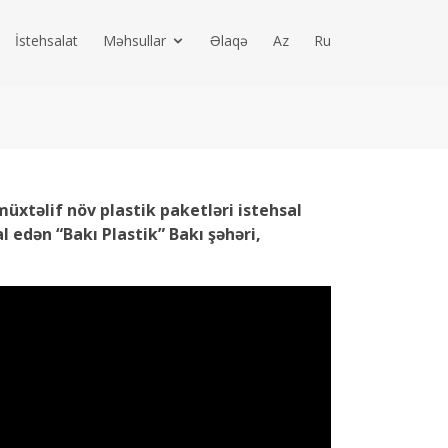
İstehsalat
Məhsullar
Əlaqə
Az
Ru
üxtəlif növ plastik paketləri istehsal
 edən “Bakı Plastik” Bakı şəhəri,