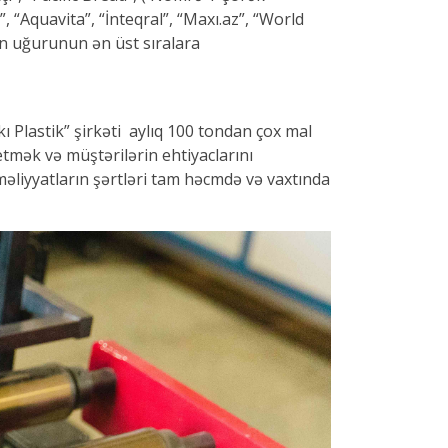
, “Aquavita”, “İnteqral”, “Maxı.az”, “World
rin uğurunun ən üst sıralara
ı Plastik” şirkəti aylıq 100 tondan çox mal
etmək və müştərilərin ehtiyaclarını
əliyyatların şərtləri tam həcmdə və vaxtında