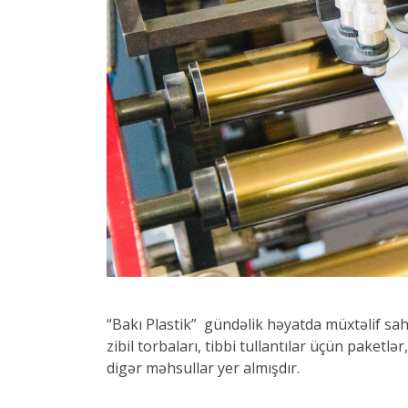
“Bakı Plastik” gündəlik həyatda müxtəlif sahəl
zibil torbaları, tibbi tullantılar üçün paketlə
digər məhsullar yer almışdır.