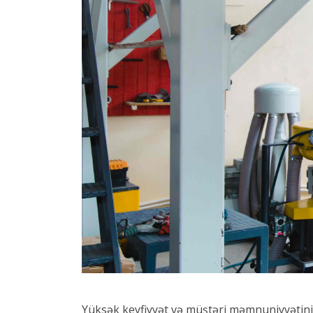
Yüksək keyfiyyət və müştəri məmnuniyyətini h