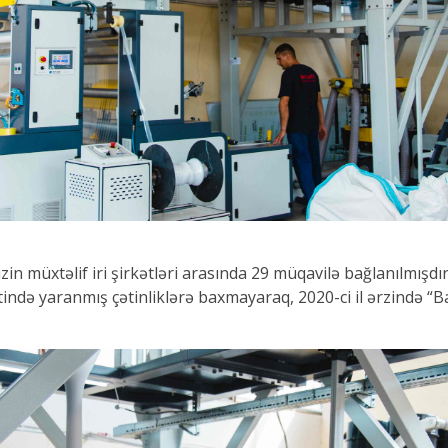
izin müxtəlif iri şirkətləri arasında 29 müqavilə bağlanılmış
ndə yaranmış çətinliklərə baxmayaraq, 2020-ci il ərzində “Bak