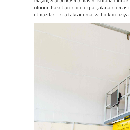
maşını, 8 ədəd kəsmə maşını istifadə olunur
olunur. Paketlərin bioloji parçalanan olması
etməzdən öncə təkrar emal və biokorroziya v