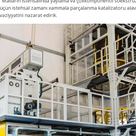
. Malların istehsalında yaylama və çoxkomponentli soekstruz
 üçün istehsal zamanı xammala parçalanma katalizatoru əlavə 
əziyyətini nəzarət edirik.