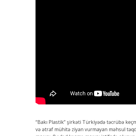
“Bakı Plastik” şirkəti Türkiyədə təcrübə keç
və ətraf mühitə ziyan vurmayan məhsul təqdi