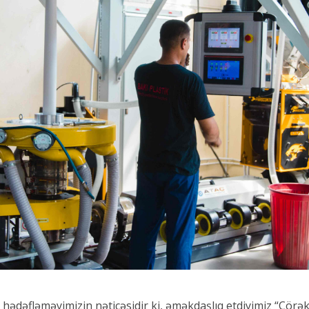
ədəfləməyimizin nəticəsidir ki, əməkdaşlıq etdiyimiz “Çörəkç