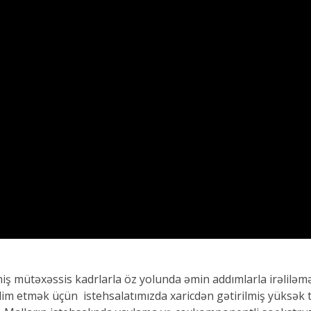
miş mütəxəssis kadrlarla öz yolunda əmin addımlarla irəliləmə
m etmək üçün istehsalatımızda xaricdən gətirilmiş yüksək t