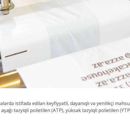
ərdə istifadə edilən keyfiyyətli, dayanıqlı və yenilikçi məhsul
r, aşağı təzyiqli polietilen (ATP), yüksək təzyiqli polietilen (