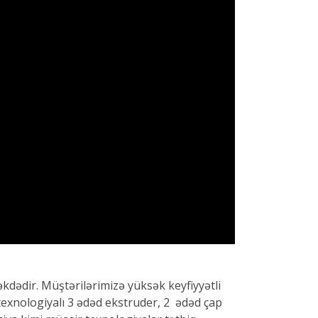
kdədir. Müştərilərimizə yüksək keyfiyyətli
exnologiyalı 3 ədəd ekstruder, 2 ədəd çap