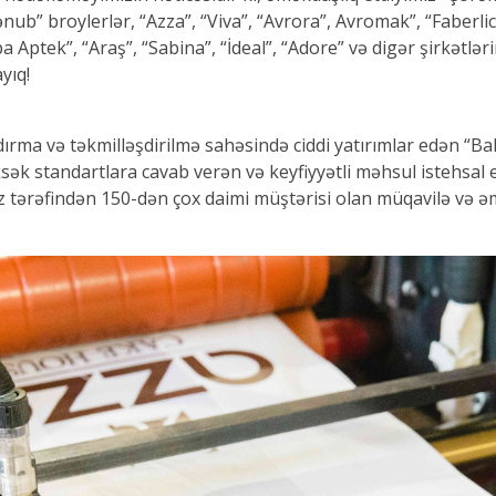
ənub” broylerlər, “Azza”, “Viva”, “Avrora”, Avromak”, “Faberlic”
 Aptek”, “Araş”, “Sabina”, “İdeal”, “Adore” və digər şirkətlə
yıq!
ırma və təkmilləşdirilmə sahəsində ciddi yatırımlar edən “Bak
ksək standartlara cavab verən və keyfiyyətli məhsul istehsal 
tərəfindən 150-dən çox daimi müştərisi olan müqavilə və əm