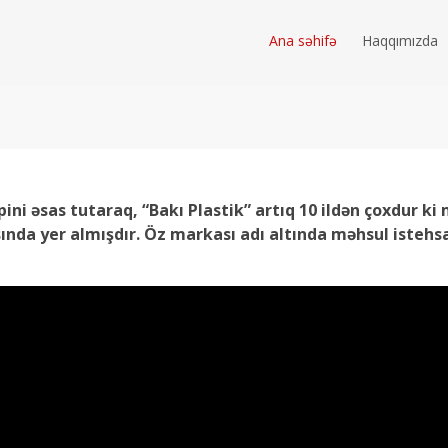
Ana səhifə
Haqqımızda
i əsas tutaraq, “Bakı Plastik” artıq 10 ildən çoxdur ki m
ında yer almışdır. Öz markası adı altında məhsul istehsal