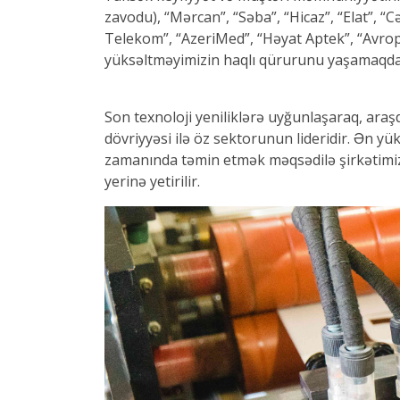
zavodu), “Mərcan”, “Səba”, “Hicaz”, “Elat”, “C
Telekom”, “AzeriMed”, “Həyat Aptek”, “Avropa
yüksəltməyimizin haqlı qürurunu yaşamaqda
Son texnoloji yeniliklərə uyğunlaşaraq, araşd
dövriyyəsi ilə öz sektorunun lideridir. Ən yü
zamanında təmin etmək məqsədilə şirkətimiz 
yerinə yetirilir.